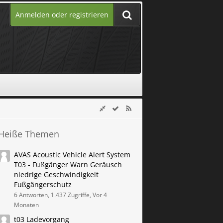
Anmelden oder registrieren
Heiße Themen
AVAS Acoustic Vehicle Alert System
T03 - Fußgänger Warn Geräusch
niedrige Geschwindigkeit
Fußgängerschutz
6 Antworten, 1.437 Zugriffe, Vor 4
Monaten
t03 Ladevorgang