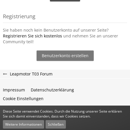
Registrierung
Sie haben noch kein Benutzerkonto auf unserer Seite?
Registrieren Sie sich kostenlos
und nehmen Sie an unserer
Community teil!
Benutzerkonto erstellen
Leapmotor T03 Forum
Impressum
Datenschutzerklärung
Cookie Einstellungen
Diese Seite verwendet Cookies. Durch die Nutzung unserer Seite erklären
Community-Software:
WoltLab Suite™
Sie sich damit einverstanden, dass wir Cookies setzen.
Stil:
Classic
von
cls-design
Weitere Informationen
Schließen