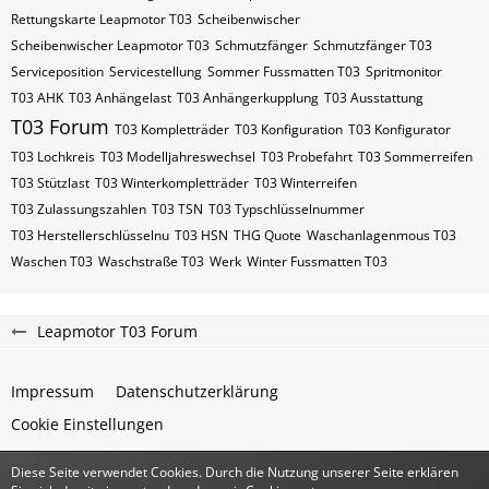
Rettungskarte Leapmotor T03
Scheibenwischer
Scheibenwischer Leapmotor​ T03
Schmutzfänger
Schmutzfänger T03
Serviceposition
Servicestellung
Sommer Fussmatten T03
Spritmonitor
T03 AHK
T03 Anhängelast
T03 Anhängerkupplung
T03 Ausstattung
T03 Forum
T03 Kompletträder
T03 Konfiguration
T03 Konfigurator
T03 Lochkreis
T03 Modelljahreswechsel
T03 Probefahrt
T03 Sommerreifen
T03 Stützlast
T03 Winterkompletträder
T03 Winterreifen
T03 Zulassungszahlen
T03​​​​ TSN
T03​​​​ Typschlüsselnummer
T03​​​​​ Herstellerschlüsselnu
T03​​​​​ HSN
THG Quote
Waschanlagenmous T03
Waschen T03
Waschstraße T03
Werk
Winter Fussmatten T03
Leapmotor T03 Forum
Impressum
Datenschutzerklärung
Cookie Einstellungen
Diese Seite verwendet Cookies. Durch die Nutzung unserer Seite erklären
Community-Software:
WoltLab Suite™