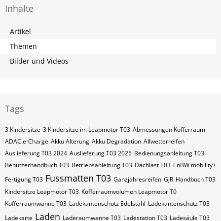
Inhalte
Artikel
Themen
Bilder und Videos
Tags
3 Kindersitze
3 Kindersitze im Leapmotor T03
Abmessungen Kofferraum
ADAC e-Charge
Akku Alterung
Akku Degradation
Allwetterreifen
Auslieferung T03 2024
Auslieferung T03 2025
Bedienungsanleitung T03
Benutzerhandbuch T03
Betriebsanleitung T03
Dachlast T03
EnBW mobility+
Fussmatten T03
Fertigung T03
Ganzjahresreifen
GJR
Handbuch T03
Kindersitze Leapmotor T03
Kofferraumvolumen Leapmotor T0
Kofferraumwanne T03
Ladekantenschutz Edelstahl
Ladekantenschutz T03
Laden
Ladekarte
Laderaumwanne T03
Ladestation T03
Ladesäule T03