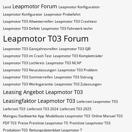
Leapmotor Forum
Land
Leapmotor Konfiguration
Leapmotor Konfigurator
Leapmotor Probefahrt
Leapmotor T03 Allwetterreifen
Leapmotor T03 Crashtest
Leapmotor T03 Defekt
Leapmotor T03 Fahrwerk techn
Leapmotor T03 Forum
Leapmotor T03 Ganzjahresreifen
Leapmotor T03 GJR
Leapmotor T03 im Crash Test
Leapmotor T03 Kompletträder
Leapmotor T03 Lochkreis
Leapmotor T03 NCAP
Leapmotor T03 Neuzulassungen
Leapmotor T03 Problem
Leapmotor T03 Sommerreifen
Leapmotor T03 Störung
Leapmotor T03 Werksgarantie
Leapmotor T03 Zulassungen
Leasing Angebot Leapmotor T03
Leasingfaktor Leapmotor T03
Lieferzeit Leapmotor T03
Lieferzeit T03
Lieferzeit T03 2024
Lieferzeit T03 2025
Maingau Stadtwerke App
Modellauto Leapmotor T03
Online Manuel T03
PDF T03
Preise Preisliste Leapmotor T0
Preisliste Leapmotor T03
Produktion T03
Rettungsdatenblatt Leapmotor T