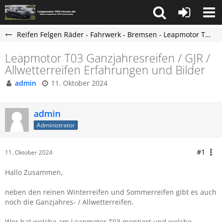
Reifen Felgen Räder - Fahrwerk - Bremsen - Leapmotor T03 Forum
Leapmotor T03 Ganzjahresreifen / GJR /
Allwetterreifen Erfahrungen und Bilder
admin
11. Oktober 2024
admin
Administrator
#1
11. Oktober 2024
Hallo Zusammen,
neben den reinen Winterreifen und Sommerreifen gibt es auch
noch die Ganzjahres- / Allwetterreifen.
Wer hat welche am Leapmotor T03 montiert und welche