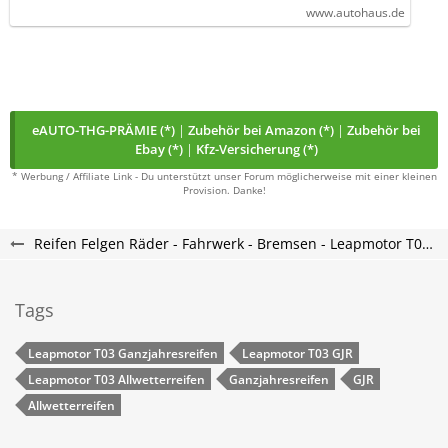
www.autohaus.de
eAUTO-THG-PRÄMIE (*)
|
Zubehör bei Amazon (*)
|
Zubehör bei
Ebay (*)
|
Kfz-Versicherung (*)
* Werbung / Affiliate Link - Du unterstützt unser Forum möglicherweise mit einer kleinen
Provision. Danke!
Reifen Felgen Räder - Fahrwerk - Bremsen - Leapmotor T03 Forum
Tags
Leapmotor T03 Ganzjahresreifen
Leapmotor T03 GJR
Leapmotor T03 Allwetterreifen
Ganzjahresreifen
GJR
Allwetterreifen