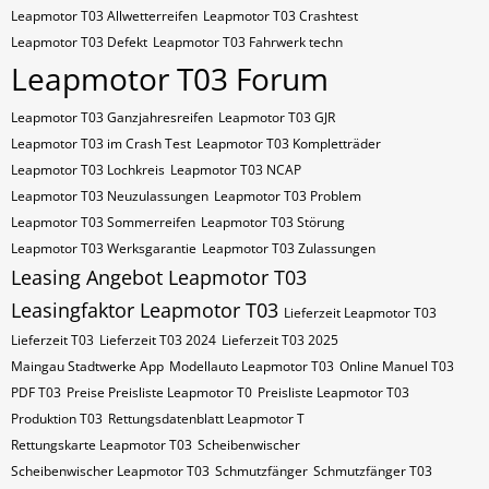
Leapmotor T03 Allwetterreifen
Leapmotor T03 Crashtest
Leapmotor T03 Defekt
Leapmotor T03 Fahrwerk techn
Leapmotor T03 Forum
Leapmotor T03 Ganzjahresreifen
Leapmotor T03 GJR
Leapmotor T03 im Crash Test
Leapmotor T03 Kompletträder
Leapmotor T03 Lochkreis
Leapmotor T03 NCAP
Leapmotor T03 Neuzulassungen
Leapmotor T03 Problem
Leapmotor T03 Sommerreifen
Leapmotor T03 Störung
Leapmotor T03 Werksgarantie
Leapmotor T03 Zulassungen
Leasing Angebot Leapmotor T03
Leasingfaktor Leapmotor T03
Lieferzeit Leapmotor T03
Lieferzeit T03
Lieferzeit T03 2024
Lieferzeit T03 2025
Maingau Stadtwerke App
Modellauto Leapmotor T03
Online Manuel T03
PDF T03
Preise Preisliste Leapmotor T0
Preisliste Leapmotor T03
Produktion T03
Rettungsdatenblatt Leapmotor T
Rettungskarte Leapmotor T03
Scheibenwischer
Scheibenwischer Leapmotor​ T03
Schmutzfänger
Schmutzfänger T03