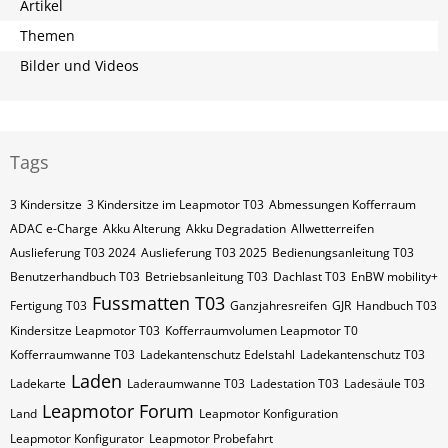
Artikel
Themen
Bilder und Videos
Tags
3 Kindersitze
3 Kindersitze im Leapmotor T03
Abmessungen Kofferraum
ADAC e-Charge
Akku Alterung
Akku Degradation
Allwetterreifen
Auslieferung T03 2024
Auslieferung T03 2025
Bedienungsanleitung T03
Benutzerhandbuch T03
Betriebsanleitung T03
Dachlast T03
EnBW mobility+
Fussmatten T03
Fertigung T03
Ganzjahresreifen
GJR
Handbuch T03
Kindersitze Leapmotor T03
Kofferraumvolumen Leapmotor T0
Kofferraumwanne T03
Ladekantenschutz Edelstahl
Ladekantenschutz T03
Laden
Ladekarte
Laderaumwanne T03
Ladestation T03
Ladesäule T03
Leapmotor Forum
Land
Leapmotor Konfiguration
Leapmotor Konfigurator
Leapmotor Probefahrt